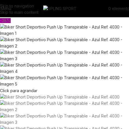
Skip to navigation
Menú
0
element
Skip to main content
-38%
Click para agrandar