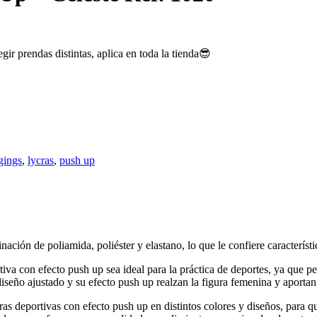
ir prendas distintas, aplica en toda la tienda😎
gings
,
lycras
,
push up
ón de poliamida, poliéster y elastano, lo que le confiere característica
iva con efecto push up sea ideal para la práctica de deportes, ya que p
ño ajustado y su efecto push up realzan la figura femenina y aportan
as deportivas con efecto push up en distintos colores y diseños, para q