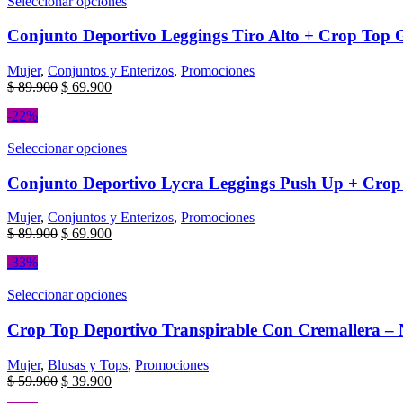
Seleccionar opciones
Conjunto Deportivo Leggings Tiro Alto + Crop Top G
Mujer
,
Conjuntos y Enterizos
,
Promociones
$
89.900
$
69.900
-22%
Seleccionar opciones
Conjunto Deportivo Lycra Leggings Push Up + Crop 
Mujer
,
Conjuntos y Enterizos
,
Promociones
$
89.900
$
69.900
-33%
Seleccionar opciones
Crop Top Deportivo Transpirable Con Cremallera – 
Mujer
,
Blusas y Tops
,
Promociones
$
59.900
$
39.900