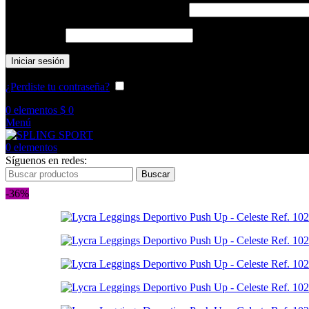
Nombre de usuario o correo electrónico
*
Contraseña
*
Iniciar sesión
¿Perdiste tu contraseña?
Recuérdame
0
elementos
$
0
Menú
0
elementos
Síguenos en redes:
Buscar
-36%