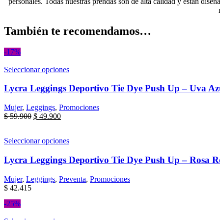
personales. Todas nuestras prendas son de alta calidad y están dise
También te recomendamos…
-17%
Seleccionar opciones
Lycra Leggings Deportivo Tie Dye Push Up – Uva Azu
Mujer
,
Leggings
,
Promociones
$
59.900
$
49.900
Seleccionar opciones
Lycra Leggings Deportivo Tie Dye Push Up – Rosa Re
Mujer
,
Leggings
,
Preventa
,
Promociones
$
42.415
-25%