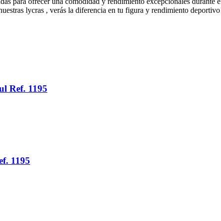
ñadas para ofrecer una comodidad y rendimiento excepcionales durante el
nuestras lycras , verás la diferencia en tu figura y rendimiento deportivo
l Ref. 1195
f. 1195