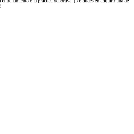
 entrenamiento o la práctica deportiva. ¡No dudes en adquirir una de
!