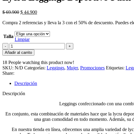
$
69.900
$
44.900
Compra 2 referencias y lleva la 3 con el 50% de descuento. Puedes eleg
Talla
Limpiar
Añadir al carrito
18
People watching this product now!
SKU:
N/D
Categorías:
Leggings
,
Mujer
,
Promociones
Etiquetas:
Leg
Share:
Descripción
Descripción
Leggings confeccionado con una combinaci
En conjunto, esta combinación de materiales hace que la lycra deport
una gran comodidad en todo momento. Además, su dise
En nuestra tienda en línea, ofrecemos una amplia variedad de lycr