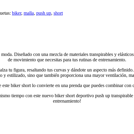
uetas:
biker
,
malla
,
push up
,
short
a moda. Diseñado con una mezcla de materiales transpirables y elásticos 
de movimiento que necesitas para tus rutinas de entrenamiento.
lza tu figura, resaltando tus curvas y dándote un aspecto más definido
o y estilizado, sino que también proporciona una mayor ventilación, m
de este biker short lo convierte en una prenda que puedes combinar con 
 mismo tiempo con este nuevo biker short deportivo push up transpirable
entrenamiento!