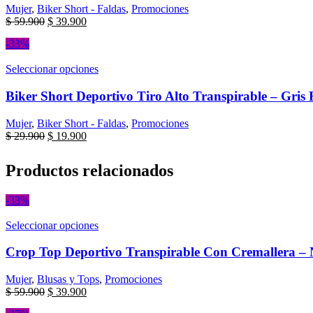
de
variantes.
Mujer
,
Biker Short - Faldas
,
Promociones
producto
Las
El
El
$
59.900
$
39.900
opciones
precio
precio
se
-33%
original
actual
pueden
era:
es:
elegir
Este
Seleccionar opciones
$ 59.900.
$ 39.900.
en
producto
la
tiene
Biker Short Deportivo Tiro Alto Transpirable – Gris 
página
múltiples
de
variantes.
Mujer
,
Biker Short - Faldas
,
Promociones
producto
Las
El
El
$
29.900
$
19.900
opciones
precio
precio
se
original
actual
Productos relacionados
pueden
era:
es:
elegir
$ 29.900.
$ 19.900.
en
-33%
la
página
Este
Seleccionar opciones
de
producto
producto
tiene
Crop Top Deportivo Transpirable Con Cremallera – N
múltiples
variantes.
Mujer
,
Blusas y Tops
,
Promociones
Las
El
El
$
59.900
$
39.900
opciones
precio
precio
se