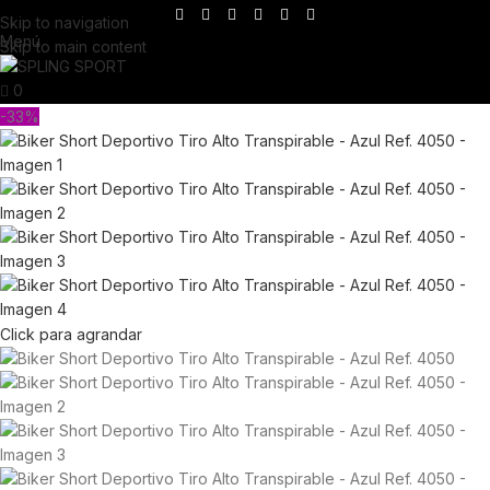
Skip to navigation
Menú
Skip to main content
0
-33%
Click para agrandar