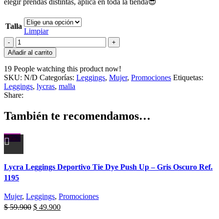
elegir prendas distintas, aplica en toda la tienda😎
Talla
Limpiar
Añadir al carrito
19
People watching this product now!
SKU:
N/D
Categorías:
Leggings
,
Mujer
,
Promociones
Etiquetas:
Leggings
,
lycras
,
malla
Share:
También te recomendamos…
-17%
Lycra Leggings Deportivo Tie Dye Push Up – Gris Oscuro Ref.
1195
Mujer
,
Leggings
,
Promociones
$
59.900
$
49.900