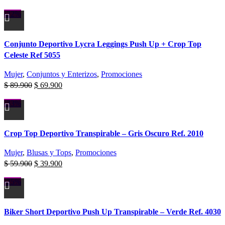
-22%
Conjunto Deportivo Lycra Leggings Push Up + Crop Top
Celeste Ref 5055
Mujer
,
Conjuntos y Enterizos
,
Promociones
$
89.900
$
69.900
-33%
Crop Top Deportivo Transpirable – Gris Oscuro Ref. 2010
Mujer
,
Blusas y Tops
,
Promociones
$
59.900
$
39.900
-25%
Biker Short Deportivo Push Up Transpirable – Verde Ref. 4030