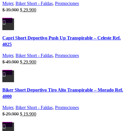
Mujer
,
Biker Short - Faldas
,
Promociones
$
39.900
$
29.900
-40%
Capri Short Deportivo Push Up Transpirable – Celeste Ref.
4025
Mujer
,
Biker Short - Faldas
,
Promociones
$
49.900
$
29.900
-33%
Biker Short Deportivo Tiro Alto Transpirable – Morado Ref.
4000
Mujer
,
Biker Short - Faldas
,
Promociones
$
29.900
$
19.900
-33%