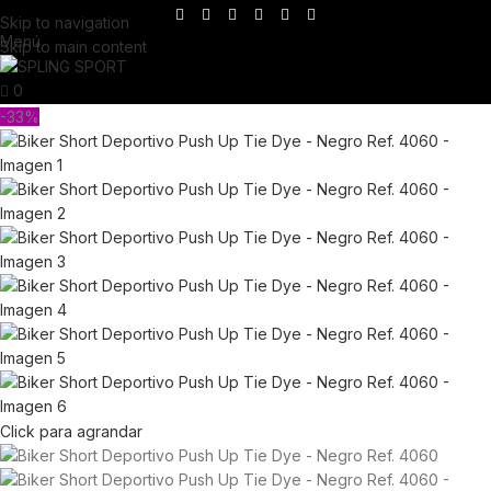
Skip to navigation
Menú
Skip to main content
0
-33%
Click para agrandar