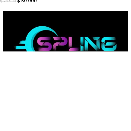
$
59.900
$
79.900
Suscríbete a nuestro newsletter
Envia
Contáctanos