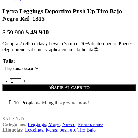
Lycra Leggings Deportivo Push Up Tiro Bajo –
Negro Ref. 1315
$
49.900
$
59.900
Compra 2 referencias y lleva la 3 con el 50% de descuento. Puedes
elegir prendas distintas, aplica en toda la tienda😎
Talla
AÑADIR AL CARRITO
10
People watching this product now!
SKU:
N/D
Categorías:
Leggings
,
Mujer
,
Nuevo
,
Promociones
Etiquetas:
Leggings
,
lycras
,
push up
,
Tiro Bajo