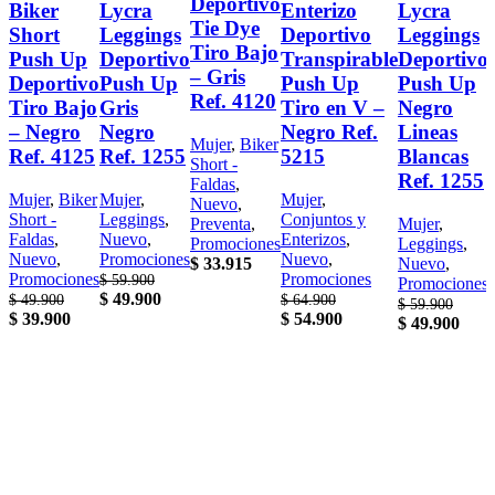
Deportivo
Biker
Lycra
Enterizo
Lycra
Tie Dye
Short
Leggings
Deportivo
Leggings
Tiro Bajo
Push Up
Deportivo
Transpirable
Deportivo
– Gris
Deportivo
Push Up
Push Up
Push Up
Ref. 4120
Tiro Bajo
Gris
Tiro en V –
Negro
– Negro
Negro
Negro Ref.
Lineas
Mujer
,
Biker
Ref. 4125
Ref. 1255
5215
Blancas
Short -
Ref. 1255
Faldas
,
Mujer
,
Biker
Mujer
,
Mujer
,
Nuevo
,
Short -
Leggings
,
Conjuntos y
Preventa
,
Mujer
,
Faldas
,
Nuevo
,
Enterizos
,
Promociones
Leggings
,
Nuevo
,
Promociones
Nuevo
,
$
33.915
Nuevo
,
Promociones
Promociones
$
59.900
Promociones
$
49.900
$
49.900
$
64.900
$
59.900
$
39.900
$
54.900
$
49.900