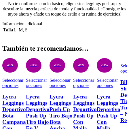
No te conformes con lo básico, elige estos leggings push-up y
descubre la mezcla perfecta de moda y funcionalidad. ¡Consigue los
tuyos ahora y añade un toque de estilo a tu rutina de ejercicios!
Información adicional
Talla
L
,
M
,
S
También te recomendamos…
Sele
-21%
-17%
-21%
-17%
-17%
opci
Seleccionar
Seleccionar
Seleccionar
Seleccionar
Seleccionar
Bik
opciones
opciones
opciones
opciones
opciones
Sho
Dep
Lycra
Lycra
Lycra
Lycra
Lycra
Tie
Leggings
Leggings
Leggings
Leggings
Leggings
Tir
Deportivo
Deportivo
Push Up
Deportivo
Deportivo
– N
Bota
Push Up
Tiro Bajo
Push Up
Push Up
Ref
Campana
Tiro Bajo
Bota
Con
Con
Con
En V –
Ancha –
Malla
Malla –