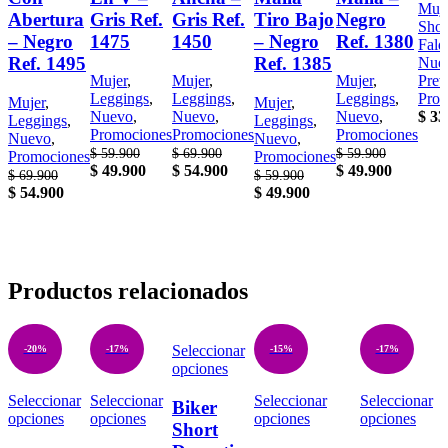
Muje
Abertura
Gris Ref.
Gris Ref.
Tiro Bajo
Negro
Shor
– Negro
1475
1450
– Negro
Ref. 1380
Fald
Ref. 1495
Ref. 1385
Nue
Mujer
,
Mujer
,
Mujer
,
Prev
Leggings
,
Leggings
,
Leggings
,
Prom
Mujer
,
Mujer
,
Nuevo
,
Nuevo
,
Nuevo
,
$
33
Leggings
,
Leggings
,
Promociones
Promociones
Promociones
Nuevo
,
Nuevo
,
$
59.900
$
69.900
$
59.900
Promociones
Promociones
$
49.900
$
54.900
$
49.900
$
69.900
$
59.900
$
54.900
$
49.900
Productos relacionados
Seleccionar
-20%
-17%
-15%
-17%
opciones
Seleccionar
Seleccionar
Seleccionar
Seleccionar
Biker
opciones
opciones
opciones
opciones
Short