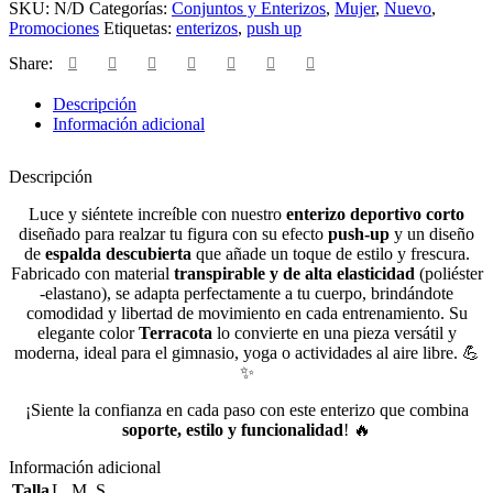
SKU:
N/D
Categorías:
Conjuntos y Enterizos
,
Mujer
,
Nuevo
,
Promociones
Etiquetas:
enterizos
,
push up
Share:
Descripción
Información adicional
Descripción
Luce y siéntete increíble con nuestro
enterizo deportivo corto
diseñado para realzar tu figura con su efecto
push-up
y un diseño
de
espalda descubierta
que añade un toque de estilo y frescura.
Fabricado con material
transpirable y de alta elasticidad
(poliéster
-elastano), se adapta perfectamente a tu cuerpo, brindándote
comodidad y libertad de movimiento en cada entrenamiento. Su
elegante color
Terracota
lo convierte en una pieza versátil y
moderna, ideal para el gimnasio, yoga o actividades al aire libre. 💪
✨
¡Siente la confianza en cada paso con este enterizo que combina
soporte, estilo y funcionalidad
! 🔥
Información adicional
Talla
L
,
M
,
S