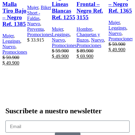
Malla
Lineas
Frontal –
– Negro
Mujer
,
Biker
Tiro Bajo
Blancas
Negro Ref.
Ref. 1365
Short -
– Negro
Ref. 1255
3155
Faldas
,
Mujer
,
Ref. 1385
Nuevo
,
Leggings
,
Preventa
,
Mujer
,
Hombre
,
Nuevo
,
Promociones
Leggings
,
Chaquetas y
Mujer
,
Promociones
$
33.915
Nuevo
,
Buzos
,
Nuevo
,
Leggings
,
$
59.900
Promociones
Promociones
Nuevo
,
$
49.900
$
59.900
$
89.900
Promociones
$
49.900
$
69.900
$
59.900
$
49.900
Suscríbete a nuestro newsletter