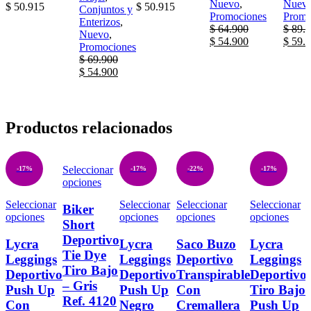
Nuevo
,
Nuev
$
50.915
$
50.915
Conjuntos y
Promociones
Promo
Enterizos
,
$
64.900
$
89.9
Nuevo
,
$
54.900
$
59.9
Promociones
$
69.900
$
54.900
Productos relacionados
Seleccionar
-17%
-17%
-22%
-17%
opciones
Seleccionar
Seleccionar
Seleccionar
Seleccionar
Biker
opciones
opciones
opciones
opciones
Short
Deportivo
Lycra
Lycra
Saco Buzo
Lycra
Tie Dye
Leggings
Leggings
Deportivo
Leggings
Tiro Bajo
Deportivo
Deportivo
Transpirable
Deportivo
– Gris
Push Up
Push Up
Con
Tiro Bajo
Ref. 4120
Con
Negro
Cremallera
Push Up