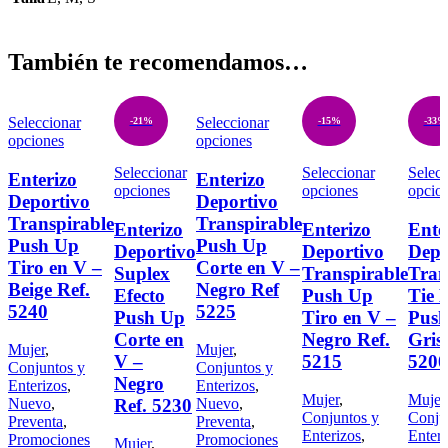
También te recomendamos…
Seleccionar
Seleccionar
-21%
-15%
-33%
opciones
opciones
Seleccionar
Seleccionar
Selecc
Enterizo
Enterizo
opciones
opciones
opcio
Deportivo
Deportivo
Transpirable
Transpirable
Enterizo
Enterizo
Ente
Push Up
Push Up
Deportivo
Deportivo
Depo
Tiro en V –
Corte en V –
Suplex
Transpirable
Tran
Beige Ref.
Negro Ref
Efecto
Push Up
Tie 
5240
5225
Push Up
Tiro en V –
Push
Corte en
Negro Ref.
Gris
Mujer
,
Mujer
,
V –
5215
5200
Conjuntos y
Conjuntos y
Negro
Enterizos
,
Enterizos
,
Mujer
,
Mujer
Ref. 5230
Nuevo
,
Nuevo
,
Conjuntos y
Conju
Preventa
,
Preventa
,
Enterizos
,
Enteri
Promociones
Promociones
Mujer
,