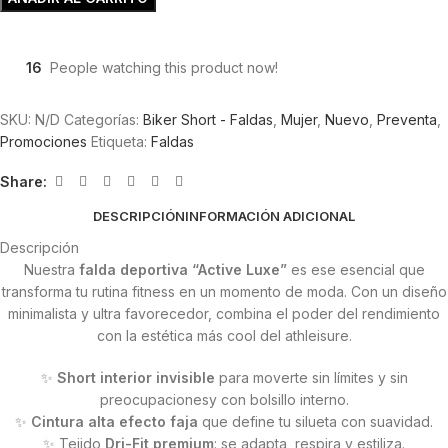
16
People watching this product now!
SKU:
N/D
Categorías:
Biker Short - Faldas
,
Mujer
,
Nuevo
,
Preventa
,
Promociones
Etiqueta:
Faldas
Share:
DESCRIPCIÓN
INFORMACIÓN ADICIONAL
Descripción
Nuestra
falda deportiva “Active Luxe”
es ese esencial que
transforma tu rutina fitness en un momento de moda. Con un diseño
minimalista y ultra favorecedor, combina el poder del rendimiento
con la estética más cool del athleisure.
✨
Short interior invisible
para moverte sin límites y sin
preocupacionesy con bolsillo interno.
✨
Cintura alta efecto faja
que define tu silueta con suavidad.
✨ Tejido
Dri-Fit premium
: se adapta, respira y estiliza.