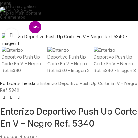
Menú
Skip to navigation
Skip to main content
0
elementos
-14%
Click para agrandar
Portada
»
Tienda
»
Enterizo Deportivo Push Up Corte En V – Negro
Ref. 5340
Enterizo Deportivo Push Up Corte
En V – Negro Ref. 5340
$
69.900
$
59.900