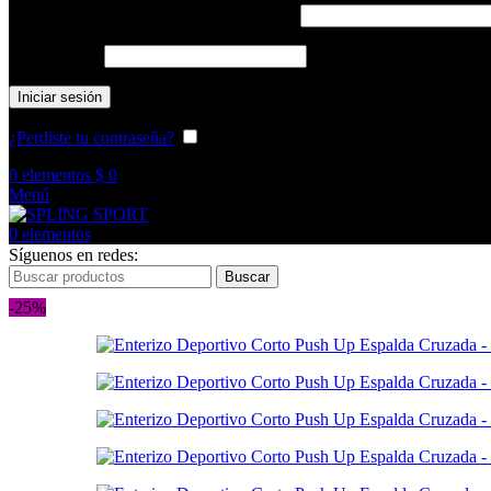
Nombre de usuario o correo electrónico
*
Contraseña
*
Iniciar sesión
¿Perdiste tu contraseña?
Recuérdame
0
elementos
$
0
Menú
0
elementos
Síguenos en redes:
Buscar
-25%