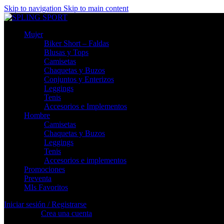
Skip to navigation
Skip to main content
Mujer
Biker Short – Faldas
Blusas y Tops
Camisetas
Chaquetas y Buzos
Conjuntos y Enterizos
Leggings
Tenis
Accesorios e Implementos
Hombre
Camisetas
Chaquetas y Buzos
Leggings
Tenis
Accesorios e implementos
Promociones
Preventa
MIs Favoritos
Iniciar sesión / Registrarse
Registrarse
Crea una cuenta