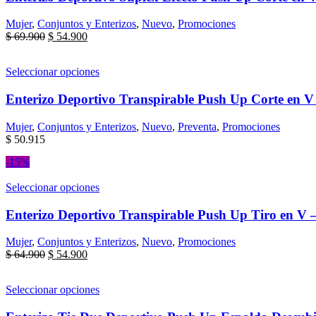
Mujer
,
Conjuntos y Enterizos
,
Nuevo
,
Promociones
$
69.900
$
54.900
Seleccionar opciones
Enterizo Deportivo Transpirable Push Up Corte en V
Mujer
,
Conjuntos y Enterizos
,
Nuevo
,
Preventa
,
Promociones
$
50.915
-15%
Seleccionar opciones
Enterizo Deportivo Transpirable Push Up Tiro en V 
Mujer
,
Conjuntos y Enterizos
,
Nuevo
,
Promociones
$
64.900
$
54.900
Seleccionar opciones