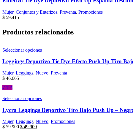
Enterizo Tie Dye Deportivo Push Up Espalda Descubi
Mujer
,
Conjuntos y Enterizos
,
Preventa
,
Promociones
$
59.415
Productos relacionados
Seleccionar opciones
Leggings Deportivo Tie Dye Efecto Push Up Tiro Baj
Mujer
,
Leggings
,
Nuevo
,
Preventa
$
46.665
-17%
Seleccionar opciones
Lycra Leggings Deportivo Tiro Bajo Push Up – Negro
Mujer
,
Leggings
,
Nuevo
,
Promociones
$
59.900
$
49.900