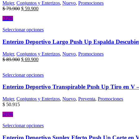
Mujer
,
Conjuntos y Enterizos
,
Nuevo
,
Promociones
$
79.900
$
59.900
-22%
Seleccionar opciones
Enterizo Deportivo Largo Push Up Espalda Descubie
Mujer
,
Conjuntos y Enterizos
,
Nuevo
,
Promociones
$
89.900
$
69.900
Seleccionar opciones
Enterizo Deportivo Transpirable Push Up Tiro en V –
Mujer
,
Conjuntos y Enterizos
,
Nuevo
,
Preventa
,
Promociones
$
50.915
-21%
Seleccionar opciones
Enterizo Deportivo Suplex Efecto Push Up Corte en 