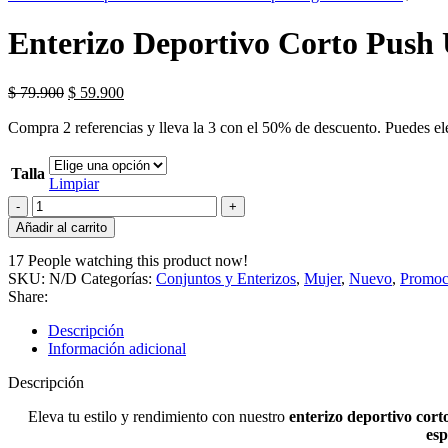
Enterizo Deportivo Corto Push
$
79.900
$
59.900
Compra 2 referencias y lleva la 3 con el 50% de descuento. Puedes eleg
Talla
Limpiar
Añadir al carrito
17
People watching this product now!
SKU:
N/D
Categorías:
Conjuntos y Enterizos
,
Mujer
,
Nuevo
,
Promoc
Share:
Descripción
Información adicional
Descripción
Eleva tu estilo y rendimiento con nuestro
enterizo deportivo cor
esp