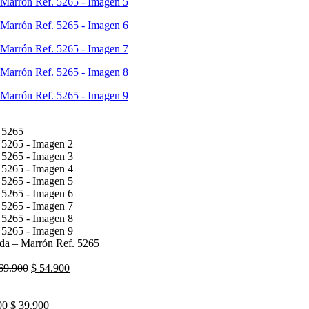
da – Marrón Ref. 5265
69.900
$
54.900
00
$
39.900