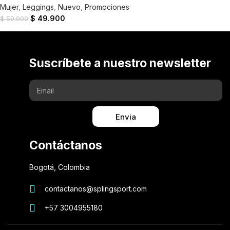
Mujer
,
Leggings
,
Nuevo
,
Promociones
$
49.900
$
59.900
Suscríbete a nuestro newsletter
Envia
Contáctanos
Bogotá, Colombia
contactanos@splingsport.com
+57 3004955180