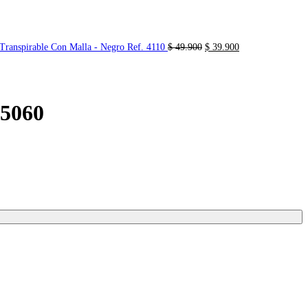
El
El
Transpirable Con Malla - Negro Ref. 4110
$
49.900
$
39.900
precio
precio
original
actual
era:
es:
$ 49.900.
$ 39.900.
 5060