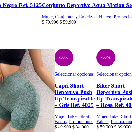
tiene
 Negro Ref. 5125
Conjunto Deportivo Aqua Motion Sea
múltiples
variantes.
Mujer
,
Conjuntos y Enterizos
,
Nuevo
,
Promocio
Las
El
El
$
79.900
$
59.900
opciones
precio
precio
se
original
actual
pueden
era:
es:
elegir
$ 79.900.
$ 59.900.
en
la
página
-30%
-33%
de
producto
Este
Seleccionar opciones
Seleccionar opcion
producto
tiene
Capri Short
Biker Short
múltiples
Deportivo Push
Deportivo Pus
variantes.
Up Transpirable
Up Transpirab
Las
– Gris Ref. 4025
– Rosa Ref. 4
opciones
se
pueden
Mujer
,
Biker Short -
Mujer
,
Biker Short
elegir
Faldas
,
Promociones
Faldas
,
Promocion
El
El
El
en
$
49.900
$
34.900
$
59.900
$
39.900
precio
precio
precio