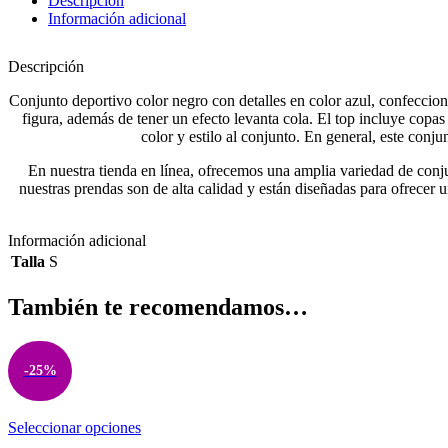
Descripción
Azul
Información adicional
Ref.
5060
cantidad
Descripción
Conjunto deportivo color negro con detalles en color azul, confeccion
figura, además de tener un efecto levanta cola. El top incluye cop
color y estilo al conjunto. En general, este conj
En nuestra tienda en línea, ofrecemos una amplia variedad de conju
nuestras prendas son de alta calidad y están diseñadas para ofrecer
Información adicional
Talla
S
También te recomendamos…
-25%
Este
Seleccionar opciones
producto