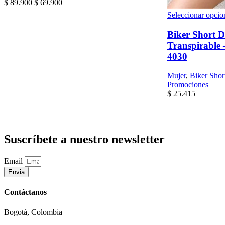
la
la
El
El
$
89.900
$
69.900
original
actual
página
página
precio
precio
Seleccionar opcio
era:
es:
de
de
original
actual
$ 39.900.
$ 19.900.
producto
producto
era:
es:
Biker Short 
$ 89.900.
$ 69.900.
Transpirable 
4030
Mujer
,
Biker Short
Promociones
$
25.415
Suscríbete a nuestro newsletter
Email
Envia
Contáctanos
Bogotá, Colombia