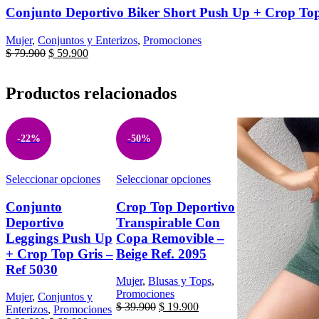
tiene
Conjunto Deportivo Biker Short Push Up + Crop Top
múltiples
variantes.
Mujer
,
Conjuntos y Enterizos
,
Promociones
Las
El
El
$
79.900
$
59.900
opciones
precio
precio
se
original
actual
pueden
Productos relacionados
era:
es:
elegir
$ 79.900.
$ 59.900.
en
la
página
-22%
-50%
de
producto
Este
Este
Seleccionar opciones
Seleccionar opciones
producto
producto
tiene
tiene
Conjunto
Crop Top Deportivo
múltiples
múltiples
Deportivo
Transpirable Con
variantes.
variantes.
Leggings Push Up
Copa Removible –
Las
Las
+ Crop Top Gris –
Beige Ref. 2095
opciones
opciones
Ref 5030
se
se
pueden
pueden
Mujer
,
Blusas y Tops
,
elegir
elegir
Promociones
Mujer
,
Conjuntos y
El
El
en
en
$
39.900
$
19.900
Enterizos
,
Promociones
precio
precio