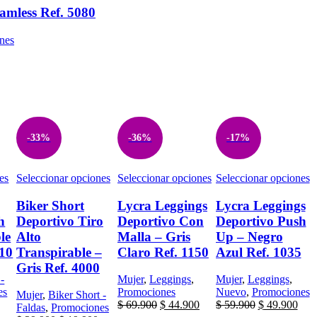
mless Ref. 5080
nes
-33%
-36%
-17%
Este
Este
Este
E
es
Seleccionar opciones
Seleccionar opciones
Seleccionar opciones
producto
producto
producto
p
tiene
tiene
tiene
t
Biker Short
Lycra Leggings
Lycra Leggings
múltiples
múltiples
múltiples
m
h
Deportivo Tiro
Deportivo Con
Deportivo Push
variantes.
variantes.
variantes.
v
le
Alto
Malla – Gris
Up – Negro
Las
Las
Las
L
010
Transpirable –
Claro Ref. 1150
Azul Ref. 1035
opciones
opciones
opciones
o
Gris Ref. 4000
se
se
se
s
pueden
pueden
pueden
p
 -
Mujer
,
Leggings
,
Mujer
,
Leggings
,
elegir
elegir
elegir
e
es
Promociones
Nuevo
,
Promociones
Mujer
,
Biker Short -
El
El
El
El
El
en
en
en
e
$
69.900
$
44.900
$
59.900
$
49.900
Faldas
,
Promociones
precio
precio
precio
precio
prec