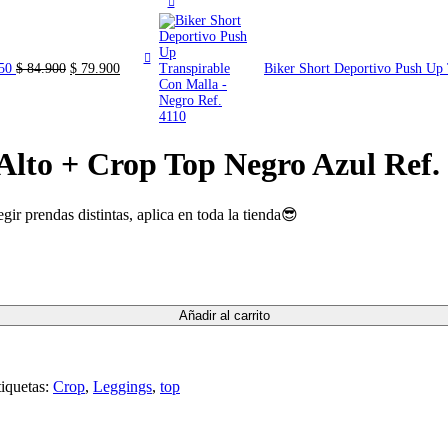
El
El
050
$
84.900
$
79.900
Biker Short Deportivo Push Up 
precio
precio
original
actual
era:
es:
$ 84.900.
$ 79.900.
Alto + Crop Top Negro Azul Ref.
ir prendas distintas, aplica en toda la tienda😎
Añadir al carrito
iquetas:
Crop
,
Leggings
,
top