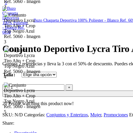
Buzo Chaqueta Deportiva 100% Poliester - Blanco Ref. 6
Conjunto Deportivo Lycra Tiro 
Compra 2 referencias y lleva la 3 con el 50% de descuento. Puedes eleg
Talla
Conjunto
Deportivo
Lycra
Tiro
20
People watching this product now!
Alto
+
SKU:
N/D
Categorías:
Conjuntos y Enterizos
,
Mujer
,
Promociones
Et
Crop
Share:
Top
Negro