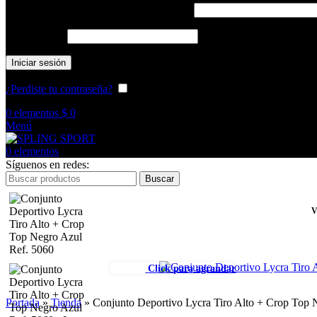
Obligatorio
Nombre de usuario o correo electrónico
*
Obligatorio
Contraseña
*
Iniciar sesión
¿Perdiste tu contraseña?
Recuérdame
0
elementos
$
0
Menú
0
elementos
Síguenos en redes:
Buscar
V
Click para agrandar
Portada
»
Tienda
»
Conjunto Deportivo Lycra Tiro Alto + Crop Top 