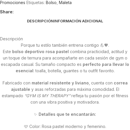
Promociones
Etiquetas:
Bolso
,
Maleta
Share:
DESCRIPCIÓN
INFORMACIÓN ADICIONAL
Descripción
Porque tu estilo también entrena contigo 💪💖.
Este
bolso deportivo rosa pastel
combina practicidad, actitud y
un toque de ternura para acompañarte en cada sesión de gym o
escapada casual. Su tamaño compacto es
perfecto para llevar lo
esencial
: toalla, botella, guantes o tu outfit favorito.
Fabricado con
material resistente y liviano
, cuenta con
correa
ajustable
y asas reforzadas para máxima comodidad. El
estampado
“GYM IS MY THERAPY”
refleja tu pasión por el fitness
con una vibra positiva y motivadora.
✨
Detalles que te encantarán:
🩷 Color: Rosa pastel moderno y femenino.