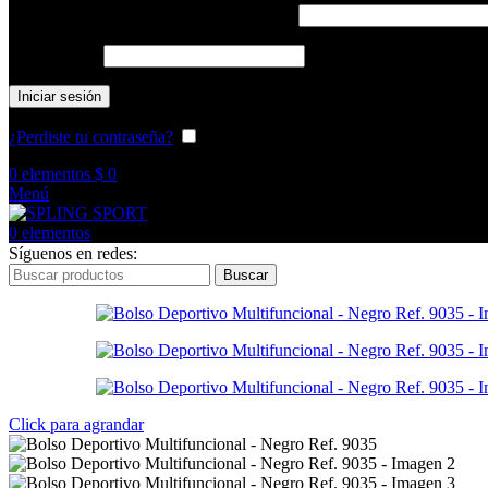
Nombre de usuario o correo electrónico
*
Contraseña
*
Iniciar sesión
¿Perdiste tu contraseña?
Recuérdame
0
elementos
$
0
Menú
0
elementos
Síguenos en redes:
Buscar
Click para agrandar