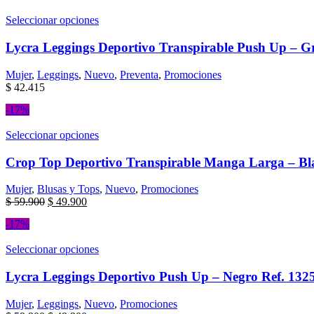
Seleccionar opciones
Lycra Leggings Deportivo Transpirable Push Up – Gr
Mujer
,
Leggings
,
Nuevo
,
Preventa
,
Promociones
$
42.415
-17%
Seleccionar opciones
Crop Top Deportivo Transpirable Manga Larga – Bl
Mujer
,
Blusas y Tops
,
Nuevo
,
Promociones
$
59.900
$
49.900
-17%
Seleccionar opciones
Lycra Leggings Deportivo Push Up – Negro Ref. 132
Mujer
,
Leggings
,
Nuevo
,
Promociones