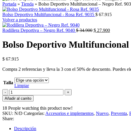
Portada
»
Tienda
»
Bolso Deportivo Multifuncional – Negro Ref. 90
Bolso Deportivo Multifuncional - Rosa Ref. 9035
$
67.915
Volver a productos
Rodillera Deportiva – Negro Ref. 9040
$
34.900
$
27.900
Bolso Deportivo Multifuncional
$
67.915
Compra 2 referencias y lleva la 3 con el 50% de descuento. Puedes eleg
Talla
Limpiar
Añadir al carrito
18
People watching this product now!
SKU:
N/D
Categorías:
Accesorios e implementos
,
Nuevo
,
Preventa
,
Share:
Descripción