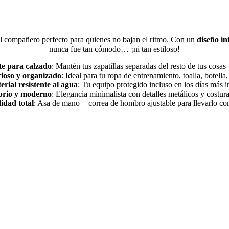
l compañero perfecto para quienes no bajan el ritmo. Con un
diseño in
nunca fue tan cómodo… ¡ni tan estiloso!
e para calzado
: Mantén tus zapatillas separadas del resto de tus cosas
cioso y organizado
: Ideal para tu ropa de entrenamiento, toalla, botella
rial resistente al agua
: Tu equipo protegido incluso en los días más i
obrio y moderno
: Elegancia minimalista con detalles metálicos y costura
dad total
: Asa de mano + correa de hombro ajustable para llevarlo co