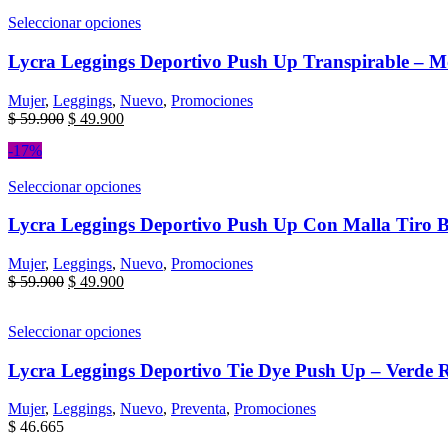
Seleccionar opciones
Lycra Leggings Deportivo Push Up Transpirable – M
Mujer
,
Leggings
,
Nuevo
,
Promociones
$
59.900
$
49.900
-17%
Seleccionar opciones
Lycra Leggings Deportivo Push Up Con Malla Tiro B
Mujer
,
Leggings
,
Nuevo
,
Promociones
$
59.900
$
49.900
Seleccionar opciones
Lycra Leggings Deportivo Tie Dye Push Up – Verde R
Mujer
,
Leggings
,
Nuevo
,
Preventa
,
Promociones
$
46.665