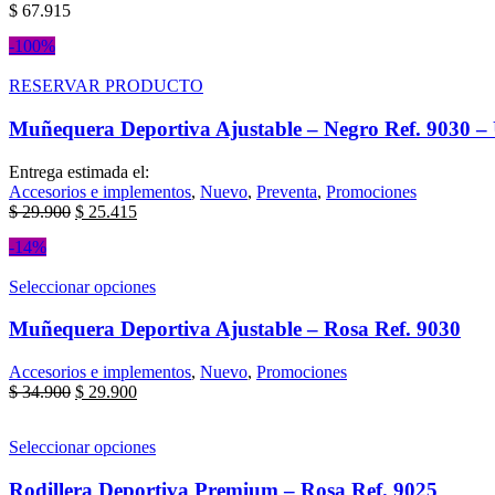
$
67.915
-100%
RESERVAR PRODUCTO
Muñequera Deportiva Ajustable – Negro Ref. 9030 –
Entrega estimada el:
Accesorios e implementos
,
Nuevo
,
Preventa
,
Promociones
$
29.900
$
25.415
-14%
Seleccionar opciones
Muñequera Deportiva Ajustable – Rosa Ref. 9030
Accesorios e implementos
,
Nuevo
,
Promociones
$
34.900
$
29.900
Seleccionar opciones
Rodillera Deportiva Premium – Rosa Ref. 9025