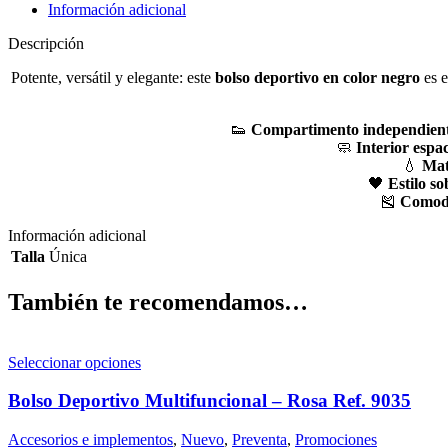
Información adicional
Descripción
Potente, versátil y elegante: este
bolso deportivo en color negro
es e
👟
Compartimento independient
🧼
Interior espa
💧
Mate
🖤
Estilo s
🎽
Comodi
Información adicional
Talla
Única
También te recomendamos…
Seleccionar opciones
Bolso Deportivo Multifuncional – Rosa Ref. 9035
Accesorios e implementos
,
Nuevo
,
Preventa
,
Promociones