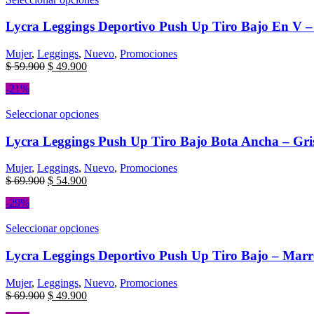
Lycra Leggings Deportivo Push Up Tiro Bajo En V – 
Mujer
,
Leggings
,
Nuevo
,
Promociones
$
59.900
$
49.900
-21%
Seleccionar opciones
Lycra Leggings Push Up Tiro Bajo Bota Ancha – Gris
Mujer
,
Leggings
,
Nuevo
,
Promociones
$
69.900
$
54.900
-29%
Seleccionar opciones
Lycra Leggings Deportivo Push Up Tiro Bajo – Marr
Mujer
,
Leggings
,
Nuevo
,
Promociones
$
69.900
$
49.900