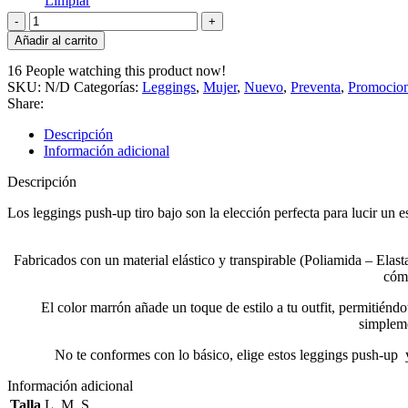
Limpiar
Añadir al carrito
16
People watching this product now!
SKU:
N/D
Categorías:
Leggings
,
Mujer
,
Nuevo
,
Preventa
,
Promocio
Share:
Descripción
Información adicional
Descripción
Los leggings push-up tiro bajo son la elección perfecta para lucir un e
Fabricados con un material elástico y transpirable (Poliamida – Elas
cómo
El color marrón añade un toque de estilo a tu outfit, permitién
simpleme
No te conformes con lo básico, elige estos leggings push-up y
Información adicional
Talla
L
,
M
,
S