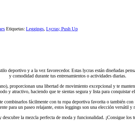
nes
Etiquetas:
Leggings
,
Lycras; Push Up
stilo deportivo y a la vez favorecedor. Estas lycras están diseñadas pens
y comodidad durante tus entrenamientos o actividades diarias.
tano), proporcionan una libertad de movimiento excepcional y te manten
do y atractivo, haciendo que te sientas segura y lista para conquistar el
dote combinarlos fácilmente con tu ropa deportiva favorita o también con
nte para un paseo relajante, estos leggings son una elección versátil y
 descubre la mezcla perfecta de moda y funcionalidad. ¡Consigue los tuy