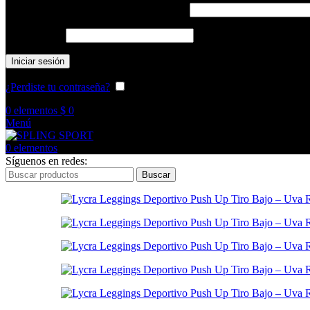
Nombre de usuario o correo electrónico
*
Contraseña
*
Iniciar sesión
¿Perdiste tu contraseña?
Recuérdame
0
elementos
$
0
Menú
0
elementos
Síguenos en redes:
Buscar