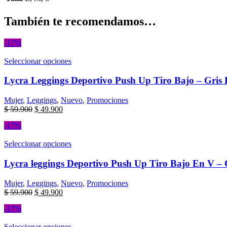
También te recomendamos…
-17%
Seleccionar opciones
Lycra Leggings Deportivo Push Up Tiro Bajo – Gris 
Mujer
,
Leggings
,
Nuevo
,
Promociones
$
59.900
$
49.900
-17%
Seleccionar opciones
Lycra leggings Deportivo Push Up Tiro Bajo En V – 
Mujer
,
Leggings
,
Nuevo
,
Promociones
$
59.900
$
49.900
-17%
Seleccionar opciones