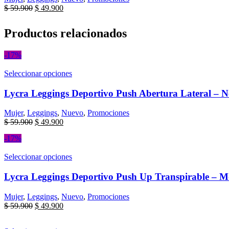
$
59.900
$
49.900
Productos relacionados
-17%
Seleccionar opciones
Lycra Leggings Deportivo Push Abertura Lateral – N
Mujer
,
Leggings
,
Nuevo
,
Promociones
$
59.900
$
49.900
-17%
Seleccionar opciones
Lycra Leggings Deportivo Push Up Transpirable – M
Mujer
,
Leggings
,
Nuevo
,
Promociones
$
59.900
$
49.900