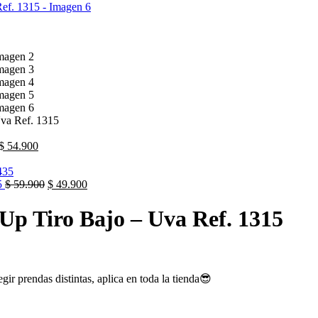
Uva Ref. 1315
$
54.900
35
$
59.900
$
49.900
Up Tiro Bajo – Uva Ref. 1315
ir prendas distintas, aplica en toda la tienda😎