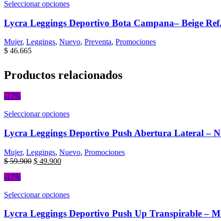
Seleccionar opciones
Lycra Leggings Deportivo Bota Campana– Beige Ref
Mujer
,
Leggings
,
Nuevo
,
Preventa
,
Promociones
$
46.665
Productos relacionados
-17%
Seleccionar opciones
Lycra Leggings Deportivo Push Abertura Lateral – N
Mujer
,
Leggings
,
Nuevo
,
Promociones
$
59.900
$
49.900
-17%
Seleccionar opciones
Lycra Leggings Deportivo Push Up Transpirable – M