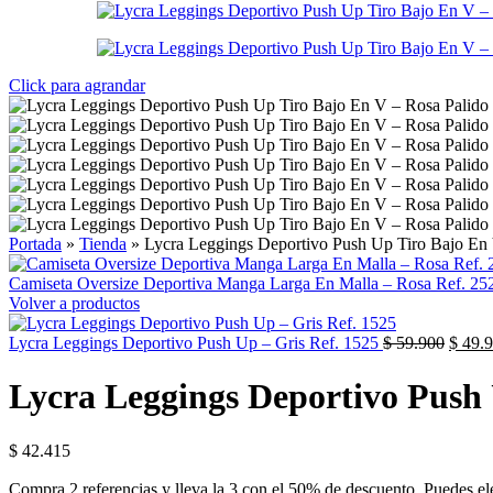
Click para agrandar
Portada
»
Tienda
»
Lycra Leggings Deportivo Push Up Tiro Bajo En 
Camiseta Oversize Deportiva Manga Larga En Malla – Rosa Ref. 2
Volver a productos
Lycra Leggings Deportivo Push Up – Gris Ref. 1525
$
59.900
$
49.9
Lycra Leggings Deportivo Push 
$
42.415
Compra 2 referencias y lleva la 3 con el 50% de descuento. Puedes eleg