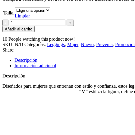
Talla
Limpiar
Añadir al carrito
10
People watching this product now!
SKU:
N/D
Categorías:
Leggings
,
Mujer
,
Nuevo
,
Preventa
,
Promocio
Share:
Descripción
Información adicional
Descripción
Diseñados para mujeres que entrenan con estilo y confianza, estos
leg
“V”
estiliza la figura, defin