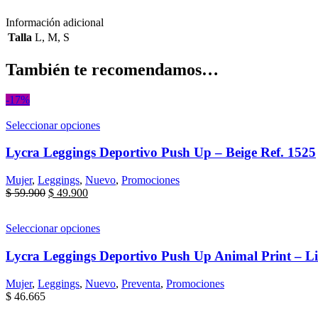
Información adicional
Talla
L
,
M
,
S
También te recomendamos…
-17%
Seleccionar opciones
Lycra Leggings Deportivo Push Up – Beige Ref. 1525
Mujer
,
Leggings
,
Nuevo
,
Promociones
$
59.900
$
49.900
Seleccionar opciones
Lycra Leggings Deportivo Push Up Animal Print – Li
Mujer
,
Leggings
,
Nuevo
,
Preventa
,
Promociones
$
46.665