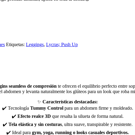
nes
Etiquetas:
Leggings
,
Lycras; Push Up
gins seamless de compresión
te ofrecen el equilibrio perfecto entre s
e el abdomen y levanta naturalmente los glúteos para un look que roba m
✨
Características destacadas:
✔️ Tecnología
Tummy Control
para un abdomen firme y moldeado.
✔️
Efecto realce 3D
que resalta la silueta de forma natural.
✔️
Tela elástica y sin costuras
, ultra suave, transpirable y resistente.
✔️ Ideal para
gym, yoga, running o looks casuales deportivos.