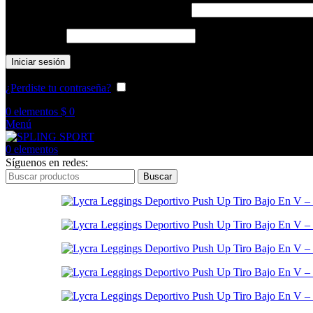
Nombre de usuario o correo electrónico
*
Contraseña
*
Iniciar sesión
¿Perdiste tu contraseña?
Recuérdame
0
elementos
$
0
Menú
0
elementos
Síguenos en redes:
Buscar