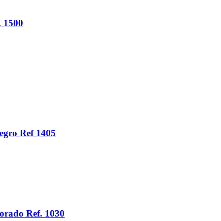
. 1500
egro Ref 1405
orado Ref. 1030