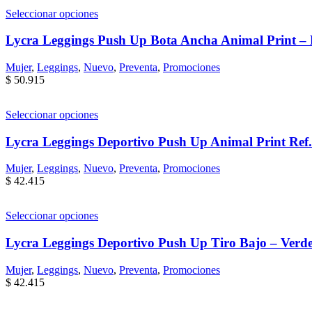
Seleccionar opciones
Lycra Leggings Push Up Bota Ancha Animal Print –
Mujer
,
Leggings
,
Nuevo
,
Preventa
,
Promociones
$
50.915
Seleccionar opciones
Lycra Leggings Deportivo Push Up Animal Print Ref
Mujer
,
Leggings
,
Nuevo
,
Preventa
,
Promociones
$
42.415
Seleccionar opciones
Lycra Leggings Deportivo Push Up Tiro Bajo – Verde
Mujer
,
Leggings
,
Nuevo
,
Preventa
,
Promociones
$
42.415