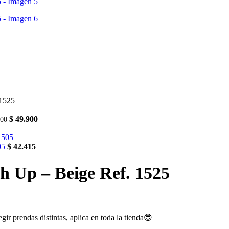
 1525
El
El
$
49.900
00
precio
precio
original
actual
era:
es:
505
$
42.415
$ 59.900.
$ 49.900.
h Up – Beige Ref. 1525
ir prendas distintas, aplica en toda la tienda😎