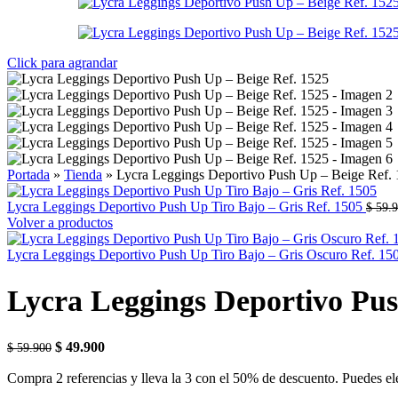
Click para agrandar
Portada
»
Tienda
»
Lycra Leggings Deportivo Push Up – Beige Ref.
Lycra Leggings Deportivo Push Up Tiro Bajo – Gris Ref. 1505
$
59.9
Volver a productos
Lycra Leggings Deportivo Push Up Tiro Bajo – Gris Oscuro Ref. 1
Lycra Leggings Deportivo Pus
El
El
$
49.900
$
59.900
precio
precio
Compra 2 referencias y lleva la 3 con el 50% de descuento. Puedes eleg
original
actual
era:
es: