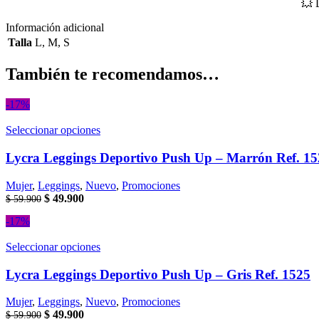
💥 
Información adicional
Talla
L
,
M
,
S
También te recomendamos…
-17%
Este
Seleccionar opciones
producto
tiene
Lycra Leggings Deportivo Push Up – Marrón Ref. 1
múltiples
variantes.
Mujer
,
Leggings
,
Nuevo
,
Promociones
Las
El
El
$
49.900
$
59.900
opciones
precio
precio
se
-17%
original
actual
pueden
era:
es:
elegir
Este
Seleccionar opciones
$ 59.900.
$ 49.900.
en
producto
la
tiene
Lycra Leggings Deportivo Push Up – Gris Ref. 1525
página
múltiples
de
variantes.
Mujer
,
Leggings
,
Nuevo
,
Promociones
producto
Las
El
El
$
49.900
$
59.900