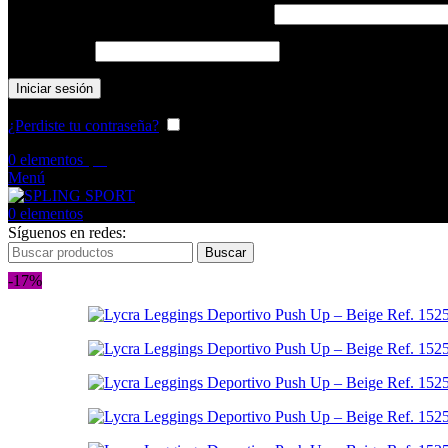
Obligatorio
Nombre de usuario o correo electrónico
*
Obligatorio
Contraseña
*
Iniciar sesión
¿Perdiste tu contraseña?
Recuérdame
0
elementos
$
0
Menú
0
elementos
Síguenos en redes:
Buscar
-17%