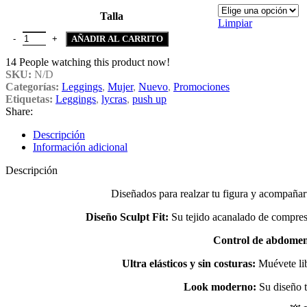
$ 59.900.
$ 49.900.
Talla
Limpiar
Lycra Leggings Deportivo Push Up – Beige Ref. 1525 cantidad
AÑADIR AL CARRITO
14
People watching this product now!
SKU:
N/D
Categorías:
Leggings
,
Mujer
,
Nuevo
,
Promociones
Etiquetas:
Leggings
,
lycras
,
push up
Share:
Descripción
Información adicional
Descripción
Diseñados para realzar tu figura y acompañar
Diseño Sculpt Fit:
Su tejido acanalado de compres
Control de abdome
Ultra elásticos y sin costuras:
Muévete lib
Look moderno:
Su diseño t