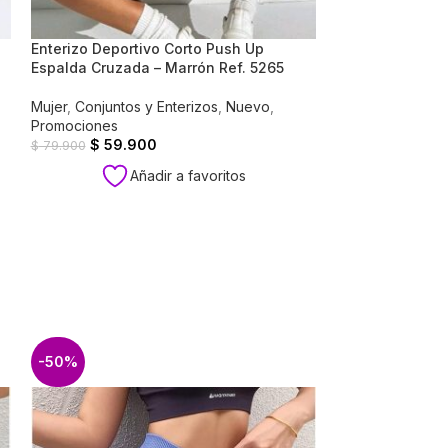
Enterizo Deportivo Corto Push Up
Enterizo Deport
Espalda Cruzada – Marrón Ref. 5265
Espalda Cruzad
Mujer
,
Conjuntos y Enterizos
,
Nuevo
,
Mujer
,
Conjuntos
Promociones
Promociones
$
59.900
$
59.9
$
79.900
$
79.900
Añadir a favoritos
A
-50%
-33%