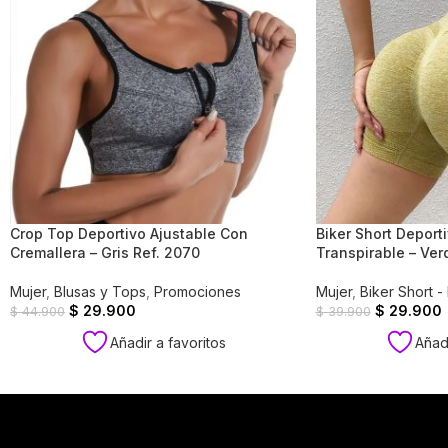
Crop Top Deportivo Ajustable Con
Biker Short Deport
Cremallera – Gris Ref. 2070
Transpirable – Ver
Mujer
,
Blusas y Tops
,
Promociones
Mujer
,
Biker Short -
$
29.900
$
29.900
$
44.900
$
39.900
Añadir a favoritos
Añadi