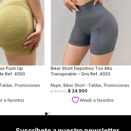
ivo Push Up
Biker Short Deportivo Tiro Alto
de Ref. 4030
Transpirable – Gris Ref. 4020
 Faldas
,
Promociones
Mujer
,
Biker Short - Faldas
,
Promociones
$
24.900
$
49.900
r a favoritos
Añadir a favoritos
Suscríbete a nuestro newsletter