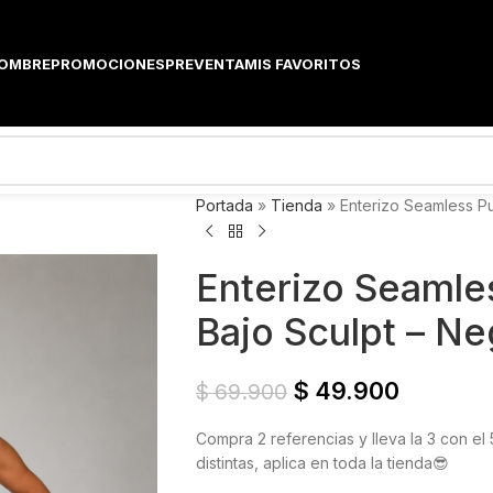
OMBRE
PROMOCIONES
PREVENTA
MIS FAVORITOS
Portada
»
Tienda
»
Enterizo Seamless Pu
Enterizo Seamle
Bajo Sculpt – Ne
$
49.900
$
69.900
Compra 2 referencias y lleva la 3 con 
distintas, aplica en toda la tienda😎