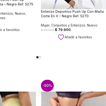
a – Negro Ref. 5275
Enterizo Deportivo Push Up Con Malla
Enterizos
,
Nuevo
,
Corte En V – Negro Ref. 5270
nes
Mujer
,
Conjuntos y Enterizos
,
Nuevo
$
79.900
r a favoritos
$
99.900
Añadir a favoritos
-50%