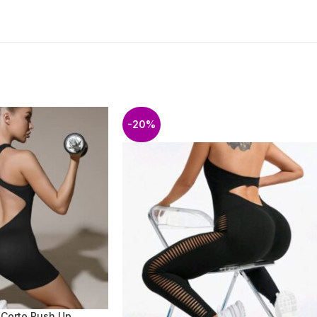
-20%
 Corto Push Up