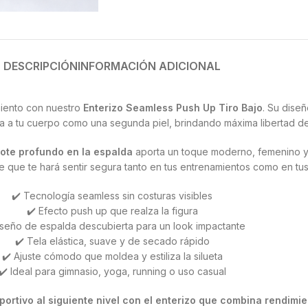
DESCRIPCIÓN
INFORMACIÓN ADICIONAL
miento con nuestro
Enterizo Seamless Push Up Tiro Bajo
. Su dise
ta a tu cuerpo como una segunda piel, brindando máxima libertad d
ote profundo en la espalda
aporta un toque moderno, femenino y so
 que te hará sentir segura tanto en tus entrenamientos como en tus 
✔️ Tecnología seamless sin costuras visibles
✔️ Efecto push up que realza la figura
iseño de espalda descubierta para un look impactante
✔️ Tela elástica, suave y de secado rápido
✔️ Ajuste cómodo que moldea y estiliza la silueta
✔️ Ideal para gimnasio, yoga, running o uso casual
deportivo al siguiente nivel con el enterizo que combina rendim