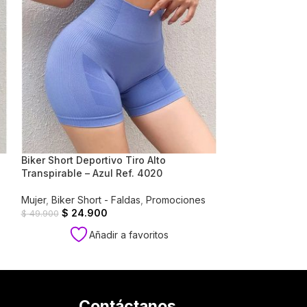
Biker Short Deportivo Tiro Alto
Biker Short Dep
Transpirable – Azul Ref. 4020
Transpirable – 
Mujer
,
Biker Short - Faldas
,
Promociones
Mujer
,
Biker Shor
$
24.900
$
39.9
$
49.900
$
59.900
Añadir a favoritos
A
Contáctanos