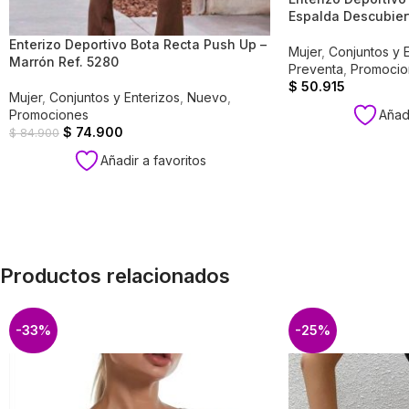
Espalda Descubiert
Enterizo Deportivo Bota Recta Push Up –
Mujer
,
Conjuntos y 
Marrón Ref. 5280
Preventa
,
Promocio
$
50.915
Mujer
,
Conjuntos y Enterizos
,
Nuevo
,
Promociones
Añadi
$
74.900
$
84.900
Añadir a favoritos
Productos relacionados
-33%
-25%