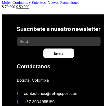
Mujer
,
Conjuntos y Enterizos
,
Nuevo
,
Promociones
$
79.900
$
59.900
Suscríbete a nuestro newsletter
Envia
Contáctanos
Bogotá, Colombia
contactanos@splingsport.com
+57 3004955180