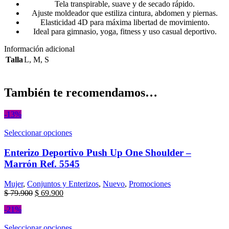
Tela transpirable, suave y de secado rápido.
Ajuste moldeador que estiliza cintura, abdomen y piernas.
Elasticidad 4D para máxima libertad de movimiento.
Ideal para gimnasio, yoga, fitness y uso casual deportivo.
Información adicional
Talla
L
,
M
,
S
También te recomendamos…
-13%
Seleccionar opciones
Enterizo Deportivo Push Up One Shoulder –
Marrón Ref. 5545
Mujer
,
Conjuntos y Enterizos
,
Nuevo
,
Promociones
$
79.900
$
69.900
-21%
Seleccionar opciones