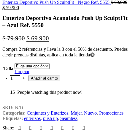
Enterizo Deportivo Push Up SculptFit - Negro Ref. 5555
$
69.900
$
59.900
Enterizo Deportivo Acanalado Push Up SculptFit
– Azul Ref. 5550
$
79.900
$
69.900
Compra 2 referencias y lleva la 3 con el 50% de descuento. Puedes
elegir prendas distintas, aplica en toda la tienda😎
Talla
Limpiar
Añadir al carrito
15
People watching this product now!
SKU:
N/D
Categorías:
Conjuntos y Enterizos
,
Mujer
,
Nuevo
,
Promociones
Etiquetas:
enterizos
,
push up
,
Seamless
Share: