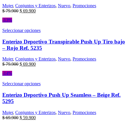
Mujer
,
Conjuntos y Enterizos
,
Nuevo
,
Promociones
$
79.900
$
69.900
-13%
Seleccionar opciones
Enterizo Deportivo Transpirable Push Up Tiro bajo
– Rojo Ref. 5235
Mujer
,
Conjuntos y Enterizos
,
Nuevo
,
Promociones
$
79.900
$
69.900
-14%
Seleccionar opciones
Enterizo Deportivo Push Up Seamless – Beige Ref.
5295
Mujer
,
Conjuntos y Enterizos
,
Nuevo
,
Promociones
$
69.900
$
59.900