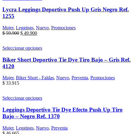
Lycra Leggings Deportivo Push Up Gris Negro Ref.
1255
Mujer
,
Leggings
,
Nuevo
,
Promociones
$
59.900
$
49.900
Seleccionar opciones
Biker Short Deportivo Tie Dye Tiro Bajo – Gris Ref.
4120
Mujer
,
Biker Short - Faldas
,
Nuevo
,
Preventa
,
Promociones
$
33.915
Seleccionar opciones
Leggings Deportivo Tie Dye Efecto Push Up Tiro
Bajo – Negro Ref. 1370
Mujer
,
Leggings
,
Nuevo
,
Preventa
$
46.665