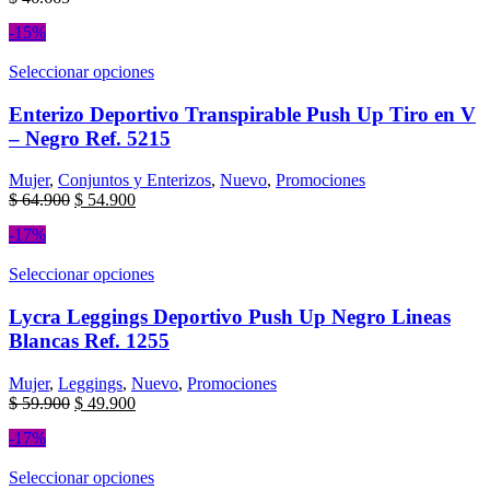
-15%
Seleccionar opciones
Enterizo Deportivo Transpirable Push Up Tiro en V
– Negro Ref. 5215
Mujer
,
Conjuntos y Enterizos
,
Nuevo
,
Promociones
$
64.900
$
54.900
-17%
Seleccionar opciones
Lycra Leggings Deportivo Push Up Negro Lineas
Blancas Ref. 1255
Mujer
,
Leggings
,
Nuevo
,
Promociones
$
59.900
$
49.900
-17%
Seleccionar opciones