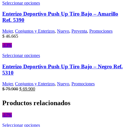
Seleccionar opciones
Enterizo Deportivo Push Up Tiro Bajo – Amarillo
Ref. 5390
Mujer
,
Conjuntos y Enterizos
,
Nuevo
,
Preventa
,
Promociones
$
46.665
-13%
Seleccionar opciones
Enterizo Deportivo Push Up Tiro Bajo – Negro Ref.
5310
Mujer
,
Conjuntos y Enterizos
,
Nuevo
,
Promociones
$
79.900
$
69.900
Productos relacionados
-17%
Seleccionar opciones