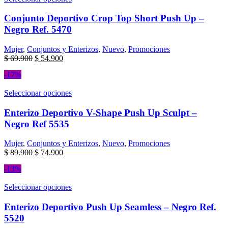
Conjunto Deportivo Crop Top Short Push Up –
Negro Ref. 5470
Mujer
,
Conjuntos y Enterizos
,
Nuevo
,
Promociones
$
69.900
$
54.900
-17%
Seleccionar opciones
Enterizo Deportivo V-Shape Push Up Sculpt –
Negro Ref 5535
Mujer
,
Conjuntos y Enterizos
,
Nuevo
,
Promociones
$
89.900
$
74.900
-13%
Seleccionar opciones
Enterizo Deportivo Push Up Seamless – Negro Ref.
5520