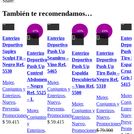
Share:
También te recomendamos…
-17%
-13%
-13%
Enterizo
Enterizo
Enteri
Deportivo
Deportivo
Depor
Suplex
Push Up
Push 
Enterizo
Enterizo
Enterizo
Sculpt Fit –
Seamless –
Tiro B
Deportivo
Deportivo
Deportivo
Negro Ref.
Vino Ref.
Espal
Push Up
Push Up
Push Up
5530
5465
Cruza
Control
Espalda
Tiro Bajo –
Gris R
Abdomen
Descubierta
Negro Ref.
Mujer
,
Mujer
,
5415
– Negro
– Vino Ref.
5310
Conjuntos y
Conjuntos y
Ref. 5525
5500
Enterizos
,
Enterizos
,
Mujer
,
Mujer
,
– L
Nuevo
,
Nuevo
,
Conjun
Mujer
,
Conjuntos y
Preventa
,
Preventa
,
Enteri
Mujer
,
Conjuntos y
Enterizos
,
Promociones
Promociones
Nuevo
Conjuntos
Enterizos
,
Nuevo
,
$
59.415
$
59.415
Preven
y
Nuevo
,
Promociones
Promo
Enterizos
,
Promociones
$
79.900