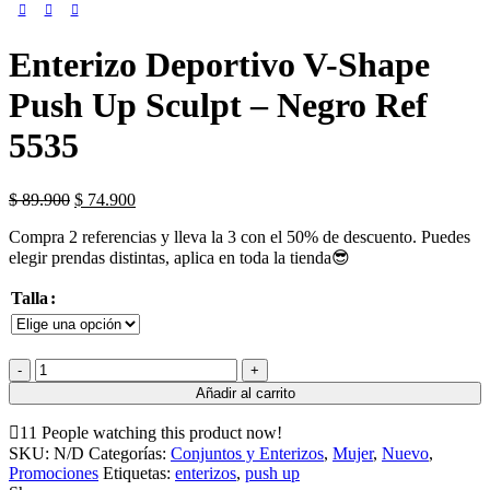
Enterizo Deportivo V-Shape
Push Up Sculpt – Negro Ref
5535
$
89.900
$
74.900
Compra 2 referencias y lleva la 3 con el 50% de descuento. Puedes
elegir prendas distintas, aplica en toda la tienda😎
Talla
Añadir al carrito
11
People watching this product now!
SKU:
N/D
Categorías:
Conjuntos y Enterizos
,
Mujer
,
Nuevo
,
Promociones
Etiquetas:
enterizos
,
push up