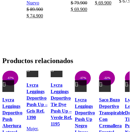
$
67.9
Nuevo
$
79.900
$
69.900
$
89.900
$
69.900
$
74.900
Productos relacionados
-17%
-17%
-22%
-
Lycra
Lycra
Leggings
Leggings
Deportivo
Deportivo
Lycra
Lycra
Saco Buzo
Lyc
Push Up –
Tie Dye
Leggings
Leggings
Deportivo
Leg
Gris Ref.
Push Up –
Deportivo
Deportivo
Transpirable
Dep
1390
Verde Ref.
Push
Push Up
Con
Tir
1195
Abertura
Negro
Cremallera
Pus
Mujer
,