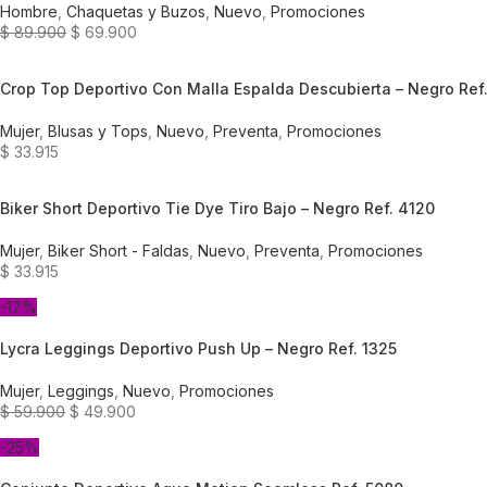
Hombre
,
Chaquetas y Buzos
,
Nuevo
,
Promociones
$
89.900
$
69.900
Crop Top Deportivo Con Malla Espalda Descubierta – Negro Ref
Mujer
,
Blusas y Tops
,
Nuevo
,
Preventa
,
Promociones
$
33.915
Biker Short Deportivo Tie Dye Tiro Bajo – Negro Ref. 4120
Mujer
,
Biker Short - Faldas
,
Nuevo
,
Preventa
,
Promociones
$
33.915
-17%
Lycra Leggings Deportivo Push Up – Negro Ref. 1325
Mujer
,
Leggings
,
Nuevo
,
Promociones
$
59.900
$
49.900
-25%