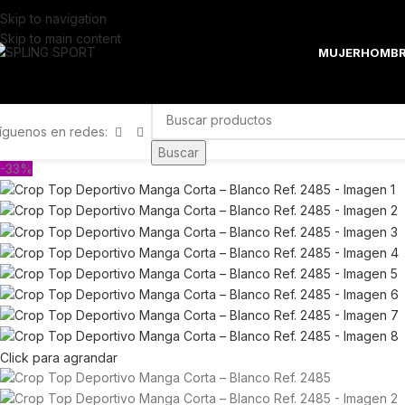
Skip to navigation
Skip to main content
MUJER
HOMBR
íguenos en redes:
Buscar
-33%
Click para agrandar