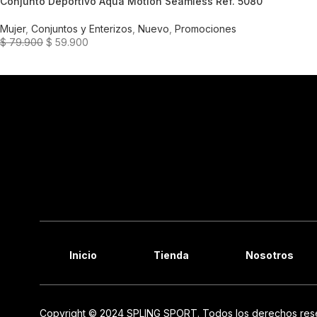
Conjunto Deportivo Aqua Motion Seamless Ref. 5080
Mujer
,
Conjuntos y Enterizos
,
Nuevo
,
Promociones
$
79.900
$
59.900
Inicio
Tienda
Nosotros
Copyright © 2024 SPLING SPORT. Todos los derechos res