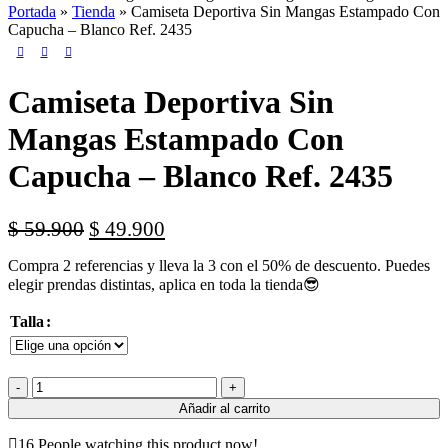
Portada
»
Tienda
»
Camiseta Deportiva Sin Mangas Estampado Con
Capucha – Blanco Ref. 2435
Camiseta Deportiva Sin
Mangas Estampado Con
Capucha – Blanco Ref. 2435
El
El
$
59.900
$
49.900
precio
precio
Compra 2 referencias y lleva la 3 con el 50% de descuento. Puedes
original
actual
elegir prendas distintas, aplica en toda la tienda😎
era:
es:
$ 59.900.
$ 49.900.
Talla
Camiseta
Deportiva
Añadir al carrito
Sin
Mangas
16
People watching this product now!