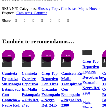
Estampado
Con
SKU:
N/D
Categorías:
Blusas y Tops
,
Camisetas
,
Mujer
,
Nuevo
Capucha
Etiqueta:
Camisetas. Capucha
-
Blanco
Share:
Ref.
2435
cantidad
También te recomendamos…
-17%
-17%
-18%
-17%
-
Este
Crop Top
producto
Deportivo
tiene
Este
Este
Este
Este
Est
Espalda
múltiples
Camiseta
Camiseta
Crop Top
Camiseta En
Cr
producto
producto
producto
producto
pro
Descubierta
variantes.
Deportiva
Oversize
Deportivo
Malla
Dep
tiene
tiene
tiene
tiene
tien
Escotado –
Las
Sin Mangas
Deportiva
Con Tiras
Transpirable
Tra
múltiples
múltiples
múltiples
múltiples
múl
Negro Ref.
opciones
Estampado
En Malla
Cruzadas
Con
Co
variantes.
variantes.
variantes.
variantes.
vari
2260
se
Con
Estampada
Estampado
Estampado
Rem
Las
Las
Las
Las
Las
pueden
Capucha –
– Gris Ref.
– Negro
– Negro Ref.
Bei
opciones
opciones
opciones
opciones
opc
Mujer
,
elegir
Negro Ref.
2420
Ref. 2415
2380
209
se
se
se
se
se
Blusas y