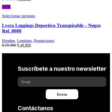
-17%
Seleccionar opciones
Lycra Leggings Deportivo Transpirable – Negro
Ref. 8000
Hombre
,
Leggings
,
Promociones
$
59.900
$
49.900
Suscríbete a nuestro newsletter
Envia
Contáctanos