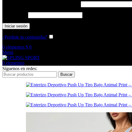
Nombre de usuario o correo electrónico
*
Contraseña
*
Iniciar sesión
¿Perdiste tu contraseña?
Recuérdame
0
elementos
$
0
Menú
0
elementos
Síguenos en redes:
Buscar